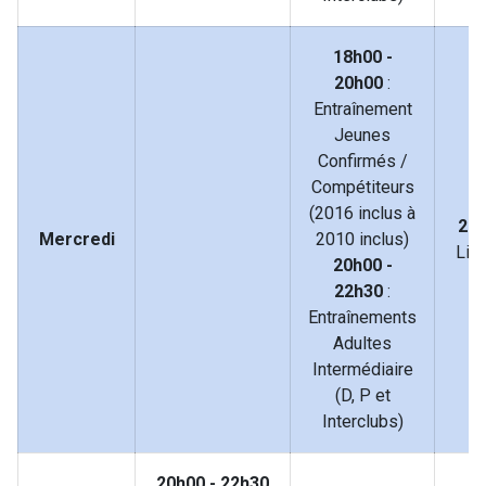
18h00 -
20h00
:
Entraînement
Jeunes
Confirmés /
Compétiteurs
2
(2016 inclus à
22
Mercredi
2010 inclus)
Lib
20h00 -
L
22h30
:
Entraînements
Adultes
Intermédiaire
(D, P et
Interclubs)
20h00 - 22h30