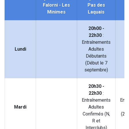
Falorni - Les
Pas des
Minimes
Laquais
D
20h00 -
22h30
:
Entraînements
Lundi
Adultes
Débutants
(Début le 7
septembre)
20h30 -
1
22h30
:
2
Entraînements
Entr
Mardi
Adultes
J
Confirmés (N,
(20
R et
à
Interclubs)
i