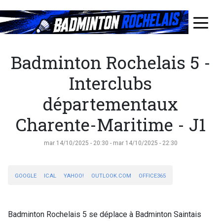
Aller
au
≡
contenu
principal
Badminton Rochelais 5 -
Interclubs
départementaux
Charente-Maritime - J1
mar 14/10/2025 - 20:30
-
mar 14/10/2025 - 22:30
GOOGLE
ICAL
YAHOO!
OUTLOOK.COM
OFFICE365
Badminton Rochelais 5 se déplace à Badminton Saintais